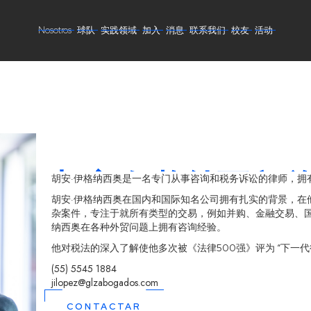
Nosotros
球队
实践领域
加入
消息
联系我们
校友
活动
胡安·伊格纳西奥·
胡安·伊格纳西奥是一名专门从事咨询和税务诉讼的律师，拥
胡安·伊格纳西奥在国内和国际知名公司拥有扎实的背景，在
杂案件，专注于就所有类型的交易，例如并购、金融交易、国
纳西奥在各种外贸问题上拥有咨询经验。
他对税法的深入了解使他多次被《法律500强》评为 “下一代律师
(55) 5545 1884
jilopez@glzabogados.com
CONTACTAR