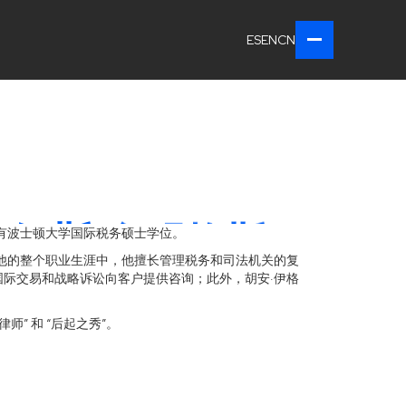
ES
EN
CN
洛佩斯·多明格斯
有波士顿大学国际税务硕士学位。
他的整个职业生涯中，他擅长管理税务和司法机关的复
际交易和战略诉讼向客户提供咨询；此外，胡安·伊格
” 和 “后起之秀”。