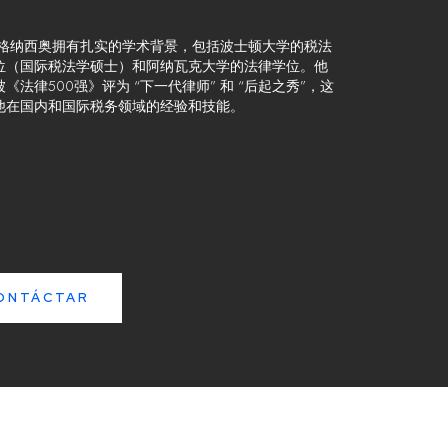
伊格纳西奥拥有扎实的学术背景，包括波士顿大学的税法
位（国际税法学硕士）和阿纳瓦克大学的法律学位。他
《法律500强》评为 “下一代律师” 和 “后起之秀”，这
他在国内和国际税务领域的经验和技能。
ONTÁCTAR