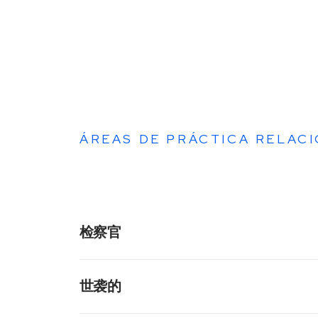
ÁREAS DE PRÁCTICA RELAC
Somos la culminación de 
检察官
jurídico.
我们就税务问题提供全面的建议，包括预防突发事件
世袭的
设计以及在地方和联邦事务中代理税务诉讼。