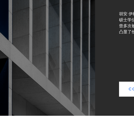
胡安·
硕士学
曾多次被
凸显了
C