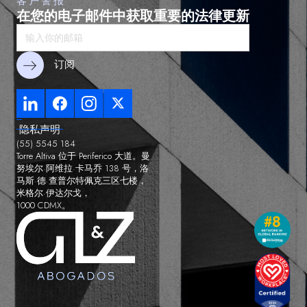
客户警报
在您的电子邮件中获取重要的法律更新
隐私声明
(55) 5545 184
Torre Altiva 位于 Periferico 大道。曼
努埃尔·阿维拉·卡马乔 138 号，洛
马斯·德·查普尔特佩克三区七楼，
米格尔·伊达尔戈，
1000 CDMX。