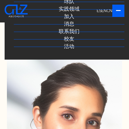
球队
实践领域
ES
EN
CN
加入
消息
联系我们
校友
活动