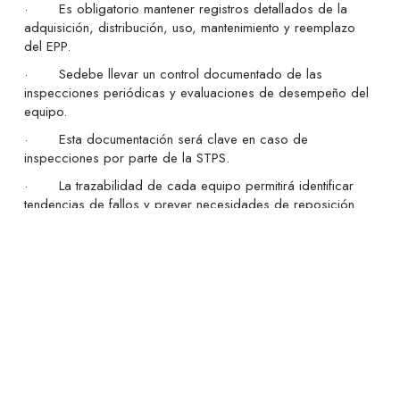
· Es obligatorio mantener registros detallados de la
adquisición, distribución, uso, mantenimiento y reemplazo
del EPP.
· Sedebe llevar un control documentado de las
inspecciones periódicas y evaluaciones de desempeño del
equipo.
· Esta documentación será clave en caso de
inspecciones por parte de la STPS.
· La trazabilidad de cada equipo permitirá identificar
tendencias de fallos y prever necesidades de reposición
con mayor eficiencia.
4. Capacitación Continua a los Trabajadores:
· Se establece la obligación de capacitar a los
trabajadores sobre el uso, mantenimiento y limitaciones del
EPP.
· No basta con proporcionar el equipo; es fundamental