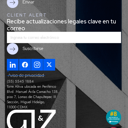
CLIENT ALERT
Recibe actualizaciones legales clave en tu
correo
Aviso de privacidad
(55) 5545 1884
Torre Altiva ubicada en Periférico
Blvd. Manuel Ávila Camacho 138,
piso 7, Lomas de Chapultepec III
Sección, Miguel Hidalgo,
11000 CDMX.