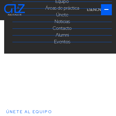
Equipo
Áreas de práctica
ES
EN
CN
Únete
Noticias
Contacto
Alumni
Eventos
ÚNETE AL EQUIPO