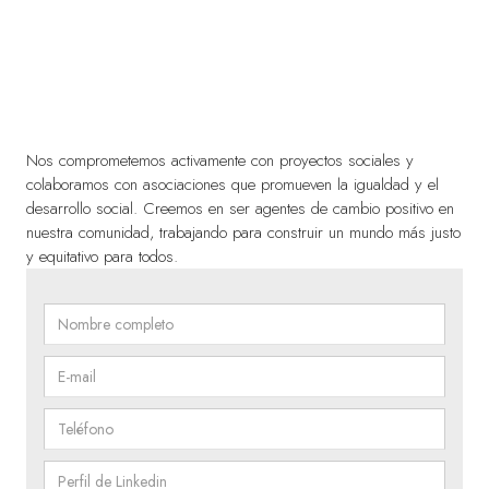
Nos comprometemos activamente con proyectos sociales y
En GLZ Abogados, nuestra
colaboramos con asociaciones que promueven la igualdad y el
responsabilidad social es una extensión
desarrollo social. Creemos en ser agentes de cambio positivo en
nuestra comunidad, trabajando para construir un mundo más justo
natural de nuestros valores
y equitativo para todos.
fundamentales.